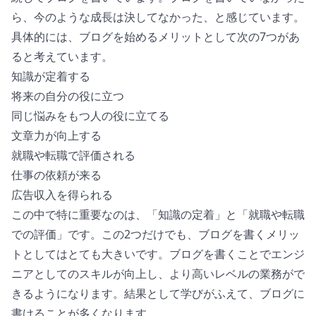
4. 独自ドメイン
ら、今のような成長は決してなかった、と感じています。
番外編：ブログサービス
具体的には、ブログを始めるメリットとして次の7つがあ
記事の書き方
ると考えています。
どのように記事を書くか
知識が定着する
どんな記事を書くか
将来の自分の役に立つ
いつ記事を書くか
同じ悩みをもつ人の役に立てる
アクセス数と収入
文章力が向上する
記事を読んでもらうには
就職や転職で評価される
収入を得るには
仕事の依頼が来る
どのようにアフィリエイト記事を書くか
広告収入を得られる
おわりに
この中で特に重要なのは、「知識の定着」と「就職や転職
まとめ
での評価」です。この2つだけでも、ブログを書くメリッ
トとしてはとても大きいです。ブログを書くことでエンジ
ニアとしてのスキルが向上し、より高いレベルの業務がで
きるようになります。結果として学びがふえて、ブログに
書けることが多くなります。