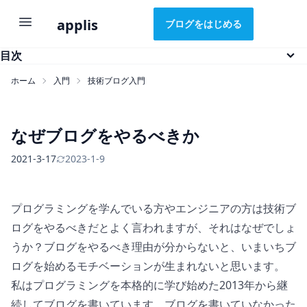
applis
ブログをはじめる
目次
ホーム
入門
技術ブログ入門
技術ブログ入門
エンジニアとして成長するための基盤を作ろう
なぜブログをやるべきか
2021-3-17
2023-1-9
はじめに
技術ブログとは
なぜブログをやるべきか
プログラミングを学んでいる方やエンジニアの方は技術ブ
ログをやるべきだとよく言われますが、それはなぜでしょ
ブログの作り方
うか？ブログをやるべき理由が分からないと、いまいちブ
どこでブログを作るか
1. ウェブサーバー
ログを始めるモチベーションが生まれないと思います。
2. WordPressのインストール
私はプログラミングを本格的に学び始めた2013年から継
3. テーマ
続してブログを書いています。ブログを書いていなかった