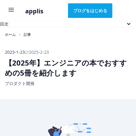
applis
ブログをはじめる
目次
エンジニアの本を選ぶときの基準
ホーム
記事
エンジニアの本でおすすめの5冊
1. Webを支える技術
2. リーダブルコード
2023-1-23
2025-2-23
3. 新しいLinuxの教科書
【2025年】エンジニアの本でおすす
4. 安全なWebアプリケーションの作り方
めの5冊を紹介します
5. カイゼン・ジャーニー
エンジニアの本を読み放題で読むには
プロダクト開発
おわりに