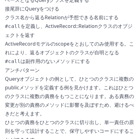
ベースとなるQueryクラスを定義する
接尾辞にQueryをつける
クラス名から返るRelationが予想できる名前にする
を定義し、ActiveRecord::Relationクラスのオブジ
#call
ェクトを返す
ActiveRecordモデルのscopeをとおしてのみ使用する。こ
れにより、返るオブジェクトのクラスが自明となる
は副作用のないメソッドにする
#call
アンチパターン
Queryオブジェクトの例として、ひとつのクラスに複数の
publicメソッドを定義する例を見かけます。これはひとつ
のクラスに複数の責務をもつことになります。ある責務の
変更が別の責務のメソッドに影響を及ぼすため、避けるべ
きだと考えます。
ひとつの責務をひとつのクラスに切り出し、単一責任の原
則を守って設計することで、保守しやすいコードにするこ