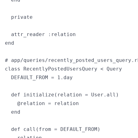
  private

  attr_reader :relation

end

# app/queries/recently_posted_users_query.rb
class RecentlyPostedUsersQuery < Query

  DEFAULT_FROM = 1.day

  def initialize(relation = User.all)

    @relation = relation

  end

  def call(from = DEFAULT_FROM)

    relation
