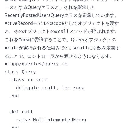
ースとなるQueryクラスと、それを継承した
RecentlyPostedUsersQueryクラスを定義しています。
ActiveRecordモデルのscopeとしてオブジェクトを渡す
と、そのオブジェクトの
メソッドが呼ばれます。
#call
これを
に委譲することで、Queryオブジェクトの
#new
が実行される仕組みです。
に引数を定義す
#call
#call
ることで、コントローラから渡せるようになります。
# app/queries/query.rb

class Query

  class << self

    delegate :call, to: :new

  end

  def call

    raise NotImplementedError

  end
