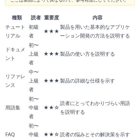
種類
読者
重要度
内容
チュート
初級
製品を用いた基本的なアプリケ
★★★
リアル
者
ーション開発の方法を説明する
初〜
ドキュメ
上級
★★★
製品の使い方を説明する
ント
者
中〜
リファレ
上級
★★★
製品の詳細な仕様を示す
ンス
者
初〜
読者にとってわかりづらい用語
用語集
中級
★★☆
を説明する
者
初〜
FAQ
中級
★★☆
読者の悩みとその解決策を示す