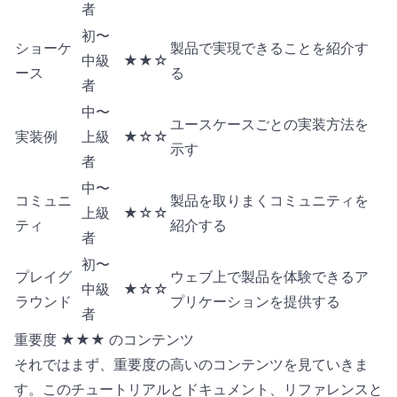
者
初〜
ショーケ
製品で実現できることを紹介す
中級
★★☆
ース
る
者
中〜
ユースケースごとの実装方法を
実装例
上級
★☆☆
示す
者
中〜
コミュニ
製品を取りまくコミュニティを
上級
★☆☆
ティ
紹介する
者
初〜
プレイグ
ウェブ上で製品を体験できるア
中級
★☆☆
ラウンド
プリケーションを提供する
者
重要度 ★★★ のコンテンツ
それではまず、重要度の高いのコンテンツを見ていきま
す。このチュートリアルとドキュメント、リファレンスと